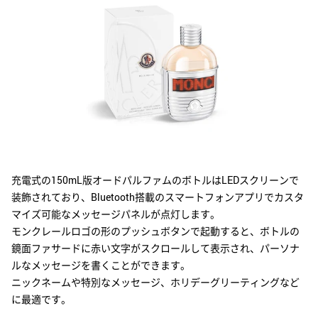
MATIERE PREMIERE
マティエール プルミエール
MERCEDES-BENZ
メルセデス・ベンツ
MONCLER
モンクレール
MONTBLANC
充電式の150mL版オードパルファムのボトルはLEDスクリーンで
モンブラン
装飾されており、Bluetooth搭載のスマートフォンアプリでカスタ
マイズ可能なメッセージパネルが点灯します。
モンクレールロゴの形のプッシュボタンで起動すると、ボトルの
NARCISO RODRIGUEZ
鏡面ファサードに赤い文字がスクロールして表示され、パーソナ
ナルシソ ロドリゲス
ルなメッセージを書くことができます。
ニックネームや特別なメッセージ、ホリデーグリーティングなど
PARFUMS DE LA BASTIDE
に最適です。
パルファム ドゥ ラ バスティード