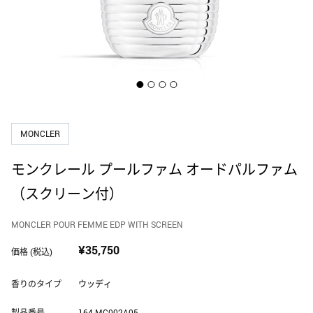
ホーム フレグランス
DOLCE&GABBANA
ギフトセット・コフレ
ドルチェ＆ガッバーナ
メンズ
EDITIONS DE PARFUMS FREDERIC MALLE
フレデリック マル
アトマイザー
MONCLER
ELIE SAAB
エリー サーブ
モンクレール プールファム オードパルファム
（スクリーン付）
GOUTAL
グタール
MONCLER POUR FEMME EDP WITH SCREEN
¥35,750
価格 (税込)
ISSEY MIYAKE
イッセイ ミヤケ
香りのタイプ
ウッディ
製品番号
164.MC002A05