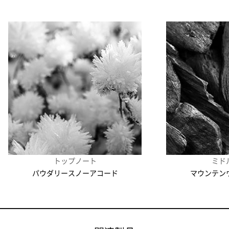
PARLE MOI DE PARFUM
パルル モア ドゥ パルファム
PENHALIGON'S
ペンハリガン
ROCHAS
ロシャス
SERGE LUTENS
セルジュ・ルタンス
トップノート
ミド
パウダリースノーアコード
マウンテン
SOLFERINO
ソルフェリーノ
TOMMY HILFIGER