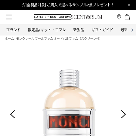
[全製品対象] ご購入で選べるサンプル2点プレゼント！
›
ブランド
限定品/キット・コフレ
新製品
ギフトガイド
最新情報
カテゴリーから探す
全てのブランド
ブランドから探す
ホーム
›
モンクレール プールファム オードパルファム（スクリーン付）
オードパルファム
BON PARFUMEUR
ボン パフューマー
オードトワレ
BOND NO.9 NEW YORK
ボンド・ナンバーナイン
オーデコロン
CLEAN
バス＆ボディ
クリーン
ヘア
COACH
コーチ