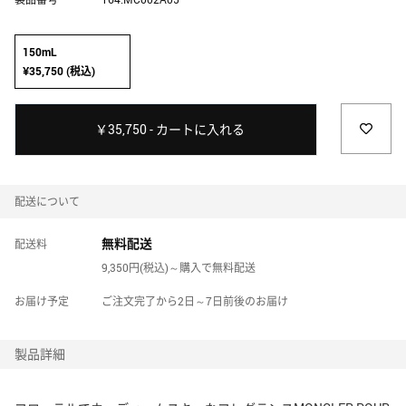
JARDIN DES PARFUMS HOME
ジャルダン デ パルファム ホーム
150mL
¥35,750 (税込)
JIMMY CHOO
ジミー チュウ
￥35,750 - カートに入れる
JULIETTE HAS A GUN
ジュリエット ハズ ア ガン
配送について
KATE SPADE NEW YORK
無料配送
配送料
ケイト・スペード ニューヨーク
9,350円(税込)～購入で無料配送
KILIAN PARIS
お届け予定
ご注文完了から2日～7日前後のお届け
キリアン パリ
製品詳細
L'ARTISAN PARFUMEUR
ラルチザン パフューマー