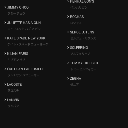
PENHALIGON'S
JIMMY CHOO
ペンハリガン
ジミー チュウ
ROCHAS
JULIETTE HAS A GUN
ロシャス
ジュリエット ハズ ア ガン
SERGE LUTENS
KATE SPADE NEW YORK
セルジュ・ルタンス
ケイト・スペード ニューヨーク
SOLFERINO
KILIAN PARIS
ソルフェリーノ
キリアン パリ
TOMMY HILFIGER
L'ARTISAN PARFUMEUR
トミー ヒルフィガー
ラルチザン パフューマー
ZEGNA
LACOSTE
ゼニア
ラコステ
LANVIN
ランバン