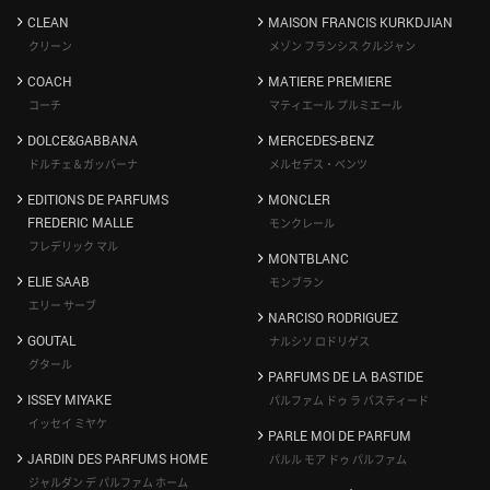
CLEAN
MAISON FRANCIS KURKDJIAN
クリーン
メゾン フランシス クルジャン
COACH
MATIERE PREMIERE
コーチ
マティエール プルミエール
DOLCE&GABBANA
MERCEDES-BENZ
ドルチェ＆ガッバーナ
メルセデス・ベンツ
EDITIONS DE PARFUMS
MONCLER
FREDERIC MALLE
モンクレール
フレデリック マル
MONTBLANC
ELIE SAAB
モンブラン
エリー サーブ
NARCISO RODRIGUEZ
GOUTAL
ナルシソ ロドリゲス
グタール
PARFUMS DE LA BASTIDE
ISSEY MIYAKE
パルファム ドゥ ラ バスティード
イッセイ ミヤケ
PARLE MOI DE PARFUM
JARDIN DES PARFUMS HOME
パルル モア ドゥ パルファム
ジャルダン デ パルファム ホーム