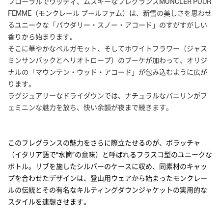
フローラルでウッディ、ムスキーなフレグランスMONCLER POUR
FEMME（モンクレール プールファム）は、新雪の美しさを思わせ
LACOSTE
るユニークな「パウダリー・スノー・アコード」のすがすがしい
ラコステ
香りから始まります。
そこに華やかなベルガモット、そしてホワイトフラワー（ジャス
ミンサンバックとヘリオトロープ）のブーケが加わって、オリジ
LANVIN
ナルの「マウンテン・ウッド・アコード」が包み込むように広が
ランバン
ります。
ラグジュアリーなドライダウンでは、ナチュラルなバニリンがフ
MAISON CRIVELLI
ェミニンな魅力を放ち、快い余韻が夜まで続きます。
メゾン クリヴェリ
MAISON DE L'ASIE
このフレグランスの魅力をさらに際立たせるのが、ボラッチャ
メゾン ド ラズィ
（イタリア語で“水筒”の意味）と呼ばれるフラスコ型のユニークな
ボトル。リブを施したシルバーのケースに収め、同素材のキャッ
プを合わせたデザインは、登山用ウェアから始まったモンクレー
MAISON FRANCIS KURKDJIAN
ルの伝統とその有名なキルティングダウンジャケットの実用的な
メゾン フランシス クルジャン
スタイルを連想させます。