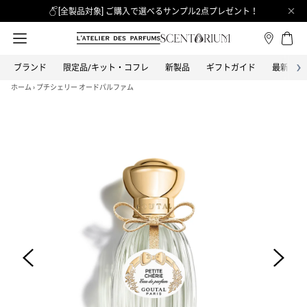
[全製品対象] ご購入で選べるサンプル2点プレゼント！
›
ブランド
限定品/キット・コフレ
新製品
ギフトガイド
最新情報
カテゴリーから探す
全てのブランド
ブランドから探す
ホーム
›
プチシェリー オードパルファム
オードパルファム
BON PARFUMEUR
ボン パフューマー
オードトワレ
BOND NO.9 NEW YORK
ボンド・ナンバーナイン
オーデコロン
CLEAN
バス＆ボディ
クリーン
ヘア
COACH
コーチ