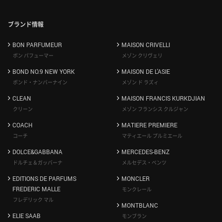
ブランド情報
BON PARFUMEUR
MAISON CRIVELLI
ボン パフューマー
メゾン クリヴェリ
BOND NO.9 NEW YORK
MAISON DE L'ASIE
ボンド・ナンバーナイン
メゾン ド ラズィ
CLEAN
MAISON FRANCIS KURKDJIAN
クリーン
メゾン フランシス クルジャン
COACH
MATIERE PREMIERE
コーチ
マティエール プルミエール
DOLCE&GABBANA
MERCEDES-BENZ
ドルチェ＆ガッバーナ
メルセデス・ベンツ
EDITIONS DE PARFUMS
MONCLER
FREDERIC MALLE
モンクレール
フレデリック マル
MONTBLANC
ELIE SAAB
モンブラン