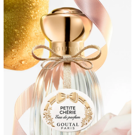
PARLE MOI DE PARFUM
パルル モア ドゥ パルファム
PENHALIGON'S
ペンハリガン
ROCHAS
ロシャス
SERGE LUTENS
セルジュ・ルタンス
SOLFERINO
ソルフェリーノ
TOMMY HILFIGER