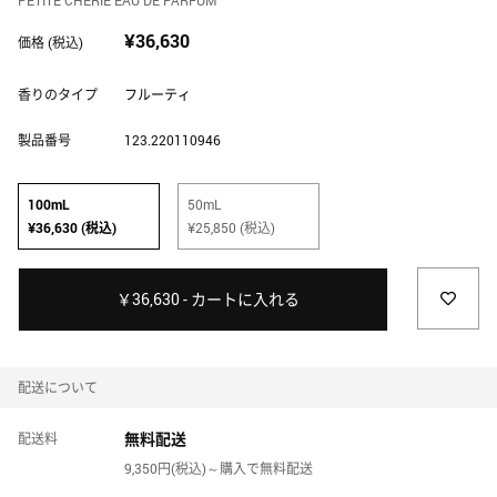
JARDIN DES PARFUMS HOME
ジャルダン デ パルファム ホーム
¥36,630
価格 (税込)
香りのタイプ
フルーティ
JIMMY CHOO
ジミー チュウ
製品番号
123.220110946
JULIETTE HAS A GUN
100mL
50mL
ジュリエット ハズ ア ガン
¥36,630 (税込)
¥25,850 (税込)
KATE SPADE NEW YORK
￥36,630 - カートに入れる
ケイト・スペード ニューヨーク
KILIAN PARIS
配送について
キリアン パリ
無料配送
配送料
L'ARTISAN PARFUMEUR
9,350円(税込)～購入で無料配送
ラルチザン パフューマー