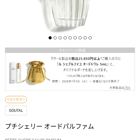
ホーム フレグランス
DOLCE&GABBANA
ギフトセット・コフレ
ドルチェ＆ガッバーナ
メンズ
EDITIONS DE PARFUMS FREDERIC MALLE
フレデリック マル
アトマイザー
ELIE SAAB
エリー サーブ
GOUTAL
グタール
ベストセラー
GOUTAL
ISSEY MIYAKE
イッセイ ミヤケ
プチシェリー オードパルファム
PETITE CHERIE EAU DE PARFUM