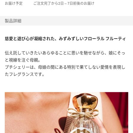
お届け予定
ご注文完了から2日～7日前後のお届け
LACOSTE
製品詳細
ラコステ
LANVIN
慈愛と遊び心が凝縮された、みずみずしいフローラル フルーティ
ランバン
伝え託していきたいあらゆることに思いを馳せながら、娘にそっ
と視線を注ぐ母親。
MAISON CRIVELLI
プチシェリーは、母娘の間にある特別で果てしない愛情を表現し
メゾン クリヴェリ
たフレグランスです。
MAISON DE L'ASIE
メゾン ド ラズィ
MAISON FRANCIS KURKDJIAN
メゾン フランシス クルジャン