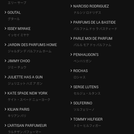
エリー サーブ
NARCISO RODRIGUEZ
GOUTAL
ナルシソ ロドリゲス
グタール
PARFUMS DE LA BASTIDE
ISSEY MIYAKE
パルファム ドゥ ラ バスティード
イッセイ ミヤケ
PARLE MOI DE PARFUM
JARDIN DES PARFUMS HOME
パルル モア ドゥ パルファム
ジャルダン デ パルファム ホーム
PENHALIGON'S
JIMMY CHOO
ペンハリガン
ジミー チュウ
ROCHAS
JULIETTE HAS A GUN
ロシャス
ジュリエット ハズ ア ガン
SERGE LUTENS
KATE SPADE NEW YORK
セルジュ・ルタンス
ケイト・スペード ニューヨーク
SOLFERINO
KILIAN PARIS
ソルフェリーノ
キリアン パリ
TOMMY HILFIGER
L'ARTISAN PARFUMEUR
トミー ヒルフィガー
ラルチザン パフューマー