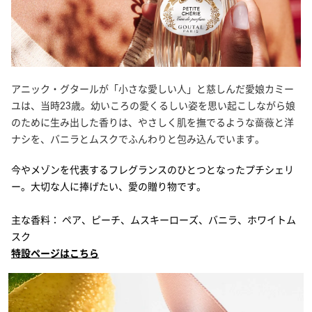
MATIERE PREMIERE
マティエール プルミエール
MERCEDES-BENZ
メルセデス・ベンツ
アニック・グタールが「小さな愛しい人」と慈しんだ愛娘カミー
ユは、当時23歳。幼いころの愛くるしい姿を思い起こしながら娘
MONCLER
のために生み出した香りは、やさしく肌を撫でるような薔薇と洋
モンクレール
ナシを、バニラとムスクでふんわりと包み込んでいます。
今やメゾンを代表するフレグランスのひとつとなったプチシェリ
MONTBLANC
ー。大切な人に捧げたい、愛の贈り物です。
モンブラン
主な香料： ペア、ピーチ、ムスキーローズ、バニラ、ホワイトム
NARCISO RODRIGUEZ
スク
ナルシソ ロドリゲス
特設ページはこちら
PARFUMS DE LA BASTIDE
パルファム ドゥ ラ バスティード