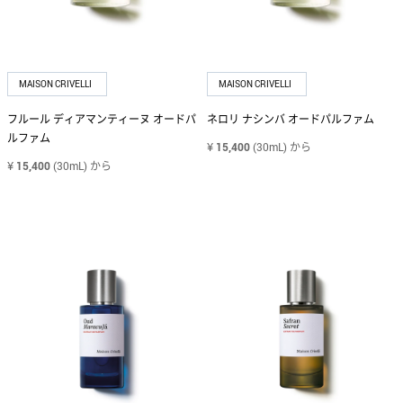
PARLE MOI DE PARFUM
パルル モア ドゥ パルファム
MAISON CRIVELLI
MAISON CRIVELLI
PENHALIGON'S
フルール ディアマンティーヌ オードパ
ネロリ ナシンバ オードパルファム
ペンハリガン
ルファム
¥
15,400
(30mL)
から
¥
15,400
(30mL)
から
ROCHAS
ロシャス
SERGE LUTENS
セルジュ・ルタンス
SOLFERINO
ソルフェリーノ
TOMMY HILFIGER