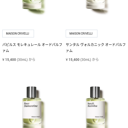
MATIERE PREMIERE
マティエール プルミエール
MERCEDES-BENZ
メルセデス・ベンツ
MAISON CRIVELLI
MAISON CRIVELLI
パピルス モレキュレール オードパルフ
サンタル ヴォルカニック オードパルフ
MONCLER
ァム
ァム
モンクレール
¥
15,400
(30mL)
から
¥
15,400
(30mL)
から
MONTBLANC
モンブラン
NARCISO RODRIGUEZ
ナルシソ ロドリゲス
PARFUMS DE LA BASTIDE
パルファム ドゥ ラ バスティード