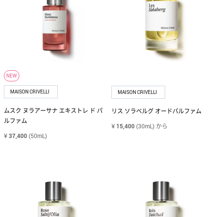
ホーム フレグランス
DOLCE&GABBANA
ギフトセット・コフレ
ドルチェ＆ガッバーナ
メンズ
EDITIONS DE PARFUMS FREDERIC MALLE
フレデリック マル
NEW
アトマイザー
MAISON CRIVELLI
MAISON CRIVELLI
ELIE SAAB
ムスク ヌラアーサナ エキストレ ド パ
リス ソラベルグ オードパルファム
エリー サーブ
ルファム
¥
15,400
(30mL)
から
¥
37,400
(50mL)
GOUTAL
グタール
ISSEY MIYAKE
イッセイ ミヤケ