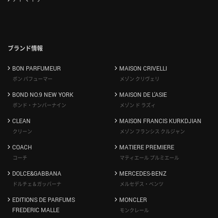
ブランド情報
BON PARFUMEUR
MAISON CRIVELLI
ボン パフューマー
メゾン クリヴェリ
BOND NO.9 NEW YORK
MAISON DE L'ASIE
ボンド・ナンバーナイン
メゾン ド ラズィ
CLEAN
MAISON FRANCIS KURKDJIAN
クリーン
メゾン フランシス クルジャン
COACH
MATIERE PREMIERE
コーチ
マティエール プルミエール
DOLCE&GABBANA
MERCEDES-BENZ
ドルチェ＆ガッバーナ
メルセデス・ベンツ
EDITIONS DE PARFUMS
MONCLER
FREDERIC MALLE
モンクレール