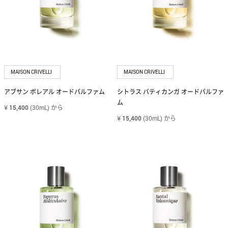
LACOSTE
ラコステ
LANVIN
MAISON CRIVELLI
MAISON CRIVELLI
ランバン
アブサン ボレアル オードパルファム
シトラス バティカンガ オードパルファ
ム
MAISON CRIVELLI
¥
15,400
(30mL)
から
メゾン クリヴェリ
¥
15,400
(30mL)
から
MAISON DE L'ASIE
メゾン ド ラズィ
MAISON FRANCIS KURKDJIAN
メゾン フランシス クルジャン