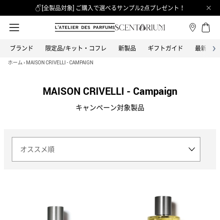
[全製品対象] ご購入で選べるサンプル2点プレゼント！
›
ブランド
限定品/キット・コフレ
新製品
ギフトガイド
最新情報
カテゴリーから探す
全てのブランド
ブランドから探す
ホーム
›
MAISON CRIVELLI - CAMPAIGN
オードパルファム
BON PARFUMEUR
MAISON CRIVELLI - Campaign
ボン パフューマー
キャンペーン対象製品
オードトワレ
BOND NO.9 NEW YORK
ボンド・ナンバーナイン
オーデコロン
CLEAN
バス＆ボディ
クリーン
ヘア
COACH
コーチ