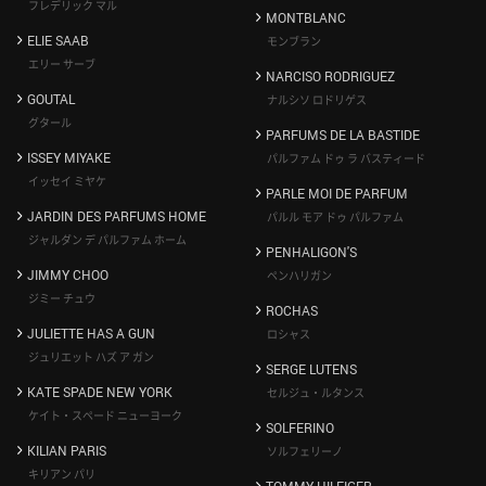
フレデリック マル
MONTBLANC
ELIE SAAB
モンブラン
エリー サーブ
NARCISO RODRIGUEZ
GOUTAL
ナルシソ ロドリゲス
グタール
PARFUMS DE LA BASTIDE
ISSEY MIYAKE
パルファム ドゥ ラ バスティード
イッセイ ミヤケ
PARLE MOI DE PARFUM
JARDIN DES PARFUMS HOME
パルル モア ドゥ パルファム
ジャルダン デ パルファム ホーム
PENHALIGON'S
JIMMY CHOO
ペンハリガン
ジミー チュウ
ROCHAS
JULIETTE HAS A GUN
ロシャス
ジュリエット ハズ ア ガン
SERGE LUTENS
KATE SPADE NEW YORK
セルジュ・ルタンス
ケイト・スペード ニューヨーク
SOLFERINO
KILIAN PARIS
ソルフェリーノ
キリアン パリ