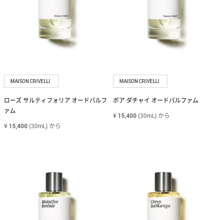
JARDIN DES PARFUMS HOME
ジャルダン デ パルファム ホーム
JIMMY CHOO
ジミー チュウ
MAISON CRIVELLI
MAISON CRIVELLI
JULIETTE HAS A GUN
ジュリエット ハズ ア ガン
ローズ サルティフォリア オードパルフ
ボア ダチャイ オードパルファム
ァム
¥
15,400
(30mL)
から
KATE SPADE NEW YORK
¥
15,400
(30mL)
から
ケイト・スペード ニューヨーク
KILIAN PARIS
キリアン パリ
L'ARTISAN PARFUMEUR
ラルチザン パフューマー