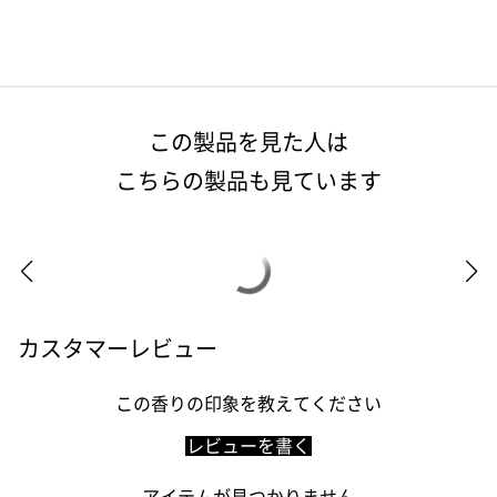
PARLE MOI DE PARFUM
パルル モア ドゥ パルファム
PENHALIGON'S
この製品を見た人は
ペンハリガン
こちらの製品も見ています
ROCHAS
ロシャス
SERGE LUTENS
セルジュ・ルタンス
カスタマーレビュー
この香りの印象を教えてください
SOLFERINO
ソルフェリーノ
レビューを書く
TOMMY HILFIGER