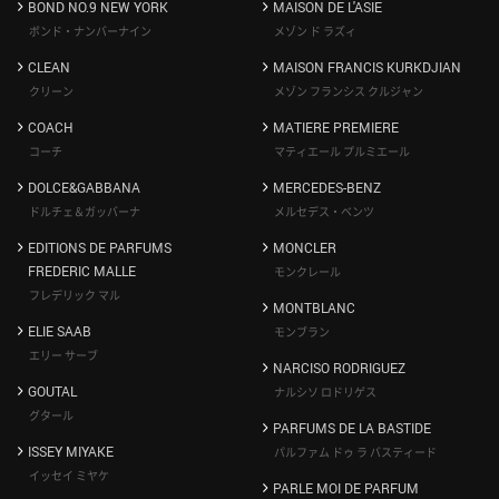
BOND NO.9 NEW YORK
MAISON DE L'ASIE
ボンド・ナンバーナイン
メゾン ド ラズィ
CLEAN
MAISON FRANCIS KURKDJIAN
クリーン
メゾン フランシス クルジャン
COACH
MATIERE PREMIERE
コーチ
マティエール プルミエール
DOLCE&GABBANA
MERCEDES-BENZ
ドルチェ＆ガッバーナ
メルセデス・ベンツ
EDITIONS DE PARFUMS
MONCLER
FREDERIC MALLE
モンクレール
フレデリック マル
MONTBLANC
ELIE SAAB
モンブラン
エリー サーブ
NARCISO RODRIGUEZ
GOUTAL
ナルシソ ロドリゲス
グタール
PARFUMS DE LA BASTIDE
ISSEY MIYAKE
パルファム ドゥ ラ バスティード
イッセイ ミヤケ
PARLE MOI DE PARFUM