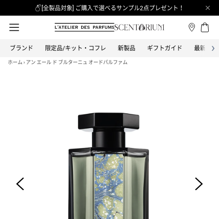
[全製品対象] ご購入で選べるサンプル2点プレゼント！
›
ブランド
限定品/キット・コフレ
新製品
ギフトガイド
最新情報
カテゴリーから探す
全てのブランド
ブランドから探す
ホーム
›
アン エール ド ブルターニュ オードパルファム
オードパルファム
BON PARFUMEUR
ボン パフューマー
オードトワレ
BOND NO.9 NEW YORK
ボンド・ナンバーナイン
オーデコロン
CLEAN
バス＆ボディ
クリーン
ヘア
COACH
コーチ