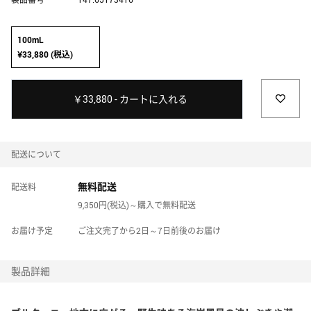
JARDIN DES PARFUMS HOME
ジャルダン デ パルファム ホーム
100mL
¥33,880 (税込)
JIMMY CHOO
ジミー チュウ
￥33,880 - カートに入れる
JULIETTE HAS A GUN
ジュリエット ハズ ア ガン
配送について
KATE SPADE NEW YORK
無料配送
配送料
ケイト・スペード ニューヨーク
9,350円(税込)～購入で無料配送
KILIAN PARIS
お届け予定
ご注文完了から2日～7日前後のお届け
キリアン パリ
製品詳細
L'ARTISAN PARFUMEUR
ラルチザン パフューマー