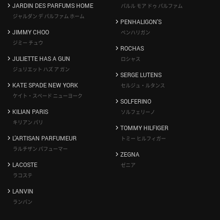
JARDIN DES PARFUMS HOME
パルル モア ドゥ パルファム
ジャルダン デ パルファム ホーム
PENHALIGON'S
JIMMY CHOO
ペンハリガン
ジミー チュウ
ROCHAS
JULIETTE HAS A GUN
ロシャス
ジュリエット ハズ ア ガン
SERGE LUTENS
KATE SPADE NEW YORK
セルジュ・ルタンス
ケイト・スペード ニューヨーク
SOLFERINO
KILIAN PARIS
ソルフェリーノ
キリアン パリ
TOMMY HILFIGER
L'ARTISAN PARFUMEUR
トミー ヒルフィガー
ラルチザン パフューマー
ZEGNA
LACOSTE
ゼニア
ラコステ
LANVIN
ランバン