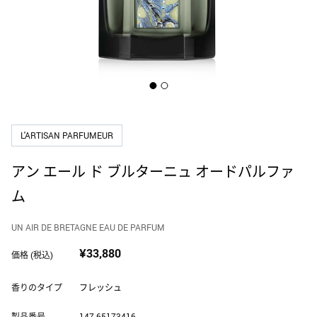
ホーム フレグランス
DOLCE&GABBANA
ギフトセット・コフレ
ドルチェ＆ガッバーナ
メンズ
EDITIONS DE PARFUMS FREDERIC MALLE
フレデリック マル
アトマイザー
L'ARTISAN PARFUMEUR
ELIE SAAB
エリー サーブ
アン エール ド ブルターニュ オードパルファ
ム
GOUTAL
グタール
UN AIR DE BRETAGNE EAU DE PARFUM
¥33,880
価格 (税込)
ISSEY MIYAKE
イッセイ ミヤケ
香りのタイプ
フレッシュ
製品番号
147.65173416