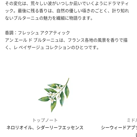
MATIERE PREMIERE
その変化は、荒々しい波がいつしか凪いでいくようにドラマティ
マティエール プルミエール
ック。最後に残る香りは、自然の優しい囁きのごとく、計り知れ
ないブルターニュの魅力を繊細に物語ります。
MERCEDES-BENZ
香調：フレッシュ アクアティック
メルセデス・ベンツ
アン エール ド ブルターニュは、フランス各地の風景を香りで描
く、レ ペイザージュ コレクションのひとつです。
MONCLER
モンクレール
MONTBLANC
モンブラン
NARCISO RODRIGUEZ
ナルシソ ロドリゲス
トップノート
ミド
PARFUMS DE LA BASTIDE
ネロリオイル、シダーリーフエッセンス
シーウィードアブ
パルファム ドゥ ラ バスティード