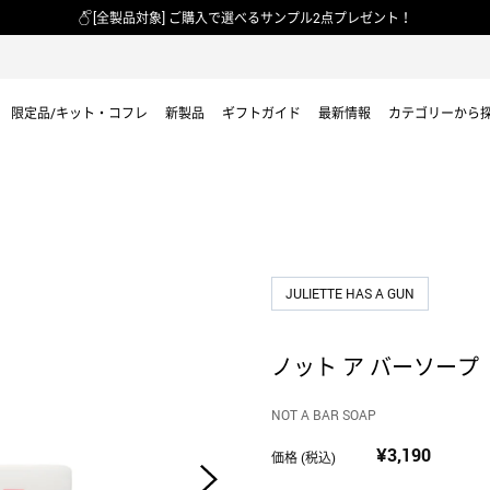
[全製品対象] ご購入で選べるサンプル2点プレゼント！
限定品/キット・コフレ
新製品
ギフトガイド
最新情報
カテゴリーから
JULIETTE HAS A GUN
ノット ア バーソープ
NOT A BAR SOAP
¥3,190
価格 (税込)