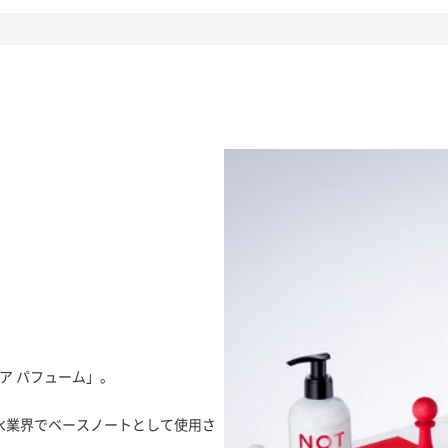
。
ア パフューム」。
水業界でベースノートとして使用さ