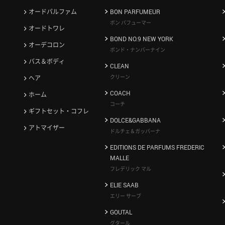
オードパルファム
BON PARFUMEUR
ボン パフューマー
オードトワレ
BOND NO.9 NEW YORK
オーデコロン
ボンド・ナンバーナイン
バス＆ボディ
CLEAN
クリーン
ヘア
COACH
ホーム
コーチ
ギフトセット・コフレ
DOLCE&GABBANA
アトマイザー
ドルチェ＆ガッバーナ
EDITIONS DE PARFUMS FREDERIC
MALLE
フレデリック マル
ELIE SAAB
エリー サーブ
GOUTAL
グタール