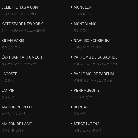
JULIETTE HAS A GUN
MONCLER
ジュリエット ハズ ア ガン
モンクレール
KATE SPADE NEW YORK
MONTBLANC
ケイト・スペード ニューヨーク
モンブラン
KILIAN PARIS
NARCISO RODRIGUEZ
キリアン パリ
ナルシソ ロドリゲス
L'ARTISAN PARFUMEUR
PARFUMS DE LA BASTIDE
ラルチザン パフューマー
パルファム ドゥ ラ バスティード
LACOSTE
PARLE MOI DE PARFUM
ラコステ
パルル モア ドゥ パルファム
LANVIN
PENHALIGON'S
ランバン
ペンハリガン
MAISON CRIVELLI
ROCHAS
メゾン クリヴェリ
ロシャス
MAISON DE L'ASIE
SERGE LUTENS
メゾン ド ラズィ
セルジュ・ルタンス