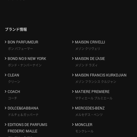
ブランド情報
BON PARFUMEUR
MAISON CRIVELLI
ボン パフューマー
メゾン クリヴェリ
BOND NO.9 NEW YORK
MAISON DE L'ASIE
ボンド・ナンバーナイン
メゾン ド ラズィ
CLEAN
MAISON FRANCIS KURKDJIAN
クリーン
メゾン フランシス クルジャン
COACH
MATIERE PREMIERE
コーチ
マティエール プルミエール
DOLCE&GABBANA
MERCEDES-BENZ
ドルチェ＆ガッバーナ
メルセデス・ベンツ
EDITIONS DE PARFUMS
MONCLER
FREDERIC MALLE
モンクレール