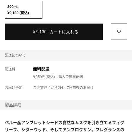
JARDIN DES PARFUMS HOME
300mL
ジャルダン デ パルファム ホーム
¥9,130 (税込)
JIMMY CHOO
￥9,130 - カートに入れる
ジミー チュウ
JULIETTE HAS A GUN
配送について
ジュリエット ハズ ア ガン
無料配送
配送料
KATE SPADE NEW YORK
9,350円(税込)～購入で無料配送
ケイト・スペード ニューヨーク
お届け予定
ご注文完了から2日～7日前後のお届け
KILIAN PARIS
製品詳細
キリアン パリ
L'ARTISAN PARFUMEUR
ペルー産
アンブレットシード
の自然なムスクを引き立てるフィグ
ラルチザン パフューマー
リーフ、シダーウッド、そしてアンブロクサン。フレグランスの