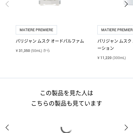
PARLE MOI DE PARFUM
パルル モア ドゥ パルファム
MATIERE PREMIERE
MATIERE PREMIE
PENHALIGON'S
パリジャン ムスク オードパルファム
パリジャン ムスク
ペンハリガン
ーション
¥
31,350
(50mL)
から
¥
11,220
(300mL)
ROCHAS
ロシャス
SERGE LUTENS
セルジュ・ルタンス
この製品を見た人は
こちらの製品も見ています
SOLFERINO
ソルフェリーノ
TOMMY HILFIGER