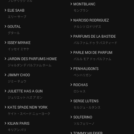
フレデリック マル
MONTBLANC
ELIE SAAB
モンブラン
エリー サーブ
NARCISO RODRIGUEZ
GOUTAL
ナルシソ ロドリゲス
グタール
PARFUMS DE LA BASTIDE
ISSEY MIYAKE
パルファム ドゥ ラ バスティード
イッセイ ミヤケ
PARLE MOI DE PARFUM
JARDIN DES PARFUMS HOME
パルル モア ドゥ パルファム
ジャルダン デ パルファム ホーム
PENHALIGON'S
JIMMY CHOO
ペンハリガン
ジミー チュウ
ROCHAS
JULIETTE HAS A GUN
ロシャス
ジュリエット ハズ ア ガン
SERGE LUTENS
KATE SPADE NEW YORK
セルジュ・ルタンス
ケイト・スペード ニューヨーク
SOLFERINO
KILIAN PARIS
ソルフェリーノ
キリアン パリ
TOMMY HILFIGER