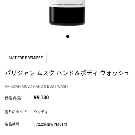
ホーム フレグランス
DOLCE&GABBANA
ギフトセット・コフレ
ドルチェ＆ガッバーナ
メンズ
EDITIONS DE PARFUMS FREDERIC MALLE
フレデリック マル
アトマイザー
MATIERE PREMIERE
ELIE SAAB
エリー サーブ
パリジャン ムスク ハンド＆ボディ ウォッシュ
PARISIAN MUSC HAND & BODY WASH
GOUTAL
グタール
¥9,130
価格 (税込)
香りのタイプ
ウッディ
ISSEY MIYAKE
イッセイ ミヤケ
製品番号
172.23HBWPM01/3