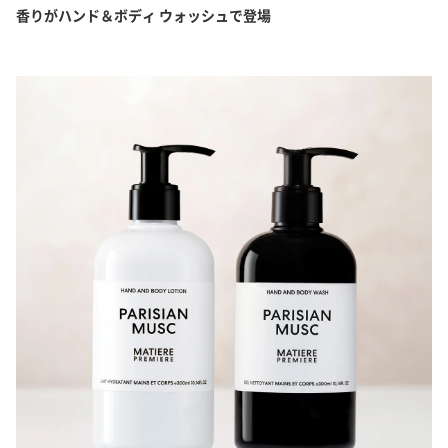
香りがハンド＆ボディ ウォッシュで登場
LACOSTE
ラコステ
LANVIN
ランバン
MAISON CRIVELLI
メゾン クリヴェリ
MAISON DE L'ASIE
メゾン ド ラズィ
MAISON FRANCIS KURKDJIAN
メゾン フランシス クルジャン