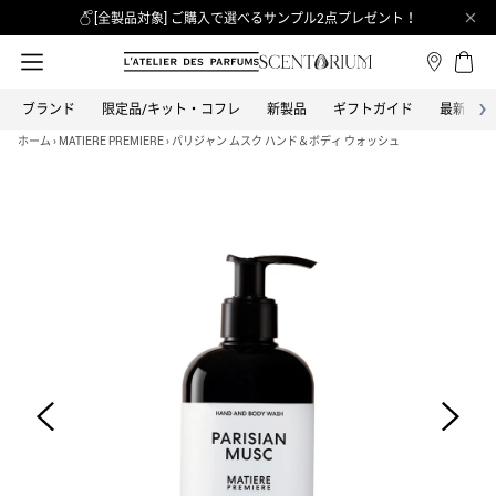
[全製品対象] ご購入で選べるサンプル2点プレゼント！
›
ブランド
限定品/キット・コフレ
新製品
ギフトガイド
最新情報
カテゴリーから探す
全てのブランド
ブランドから探す
ホーム
›
MATIERE PREMIERE
›
パリジャン ムスク ハンド＆ボディ ウォッシュ
オードパルファム
BON PARFUMEUR
ボン パフューマー
オードトワレ
BOND NO.9 NEW YORK
ボンド・ナンバーナイン
オーデコロン
CLEAN
バス＆ボディ
クリーン
ヘア
COACH
コーチ