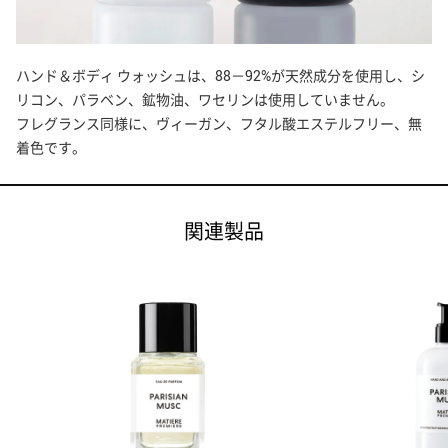
MATIERE PREMIERE
マティエール プルミエール
ハンド＆ボディ ウォッシュは、88－92%が天然成分を使用し、シ
MERCEDES-BENZ
リコン、パラベン、鉱物油、ワセリンは使用していません。
メルセデス・ベンツ
フレグランス同様に、ヴィーガン、フタル酸エステルフリー、無
着色です。
MONCLER
モンクレール
関連製品
MONTBLANC
モンブラン
NARCISO RODRIGUEZ
ナルシソ ロドリゲス
PARFUMS DE LA BASTIDE
パルファム ドゥ ラ バスティード